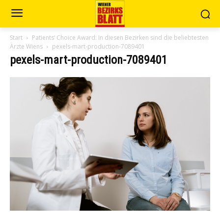
Start
Patients‘ Choice Award: In diesen Bezirken sind die beliebtesten
Ärzte Wiens
pexels-mart-production-7089401
pexels-mart-production-7089401