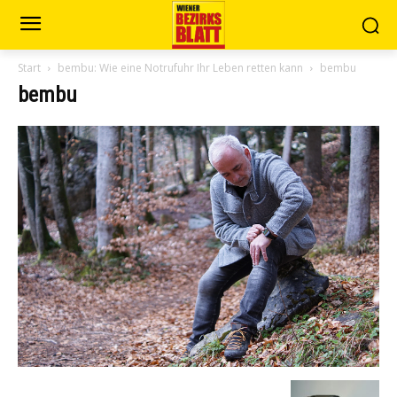
Start
bembu: Wie eine Notrufuhr Ihr Leben retten kann
bembu
bembu