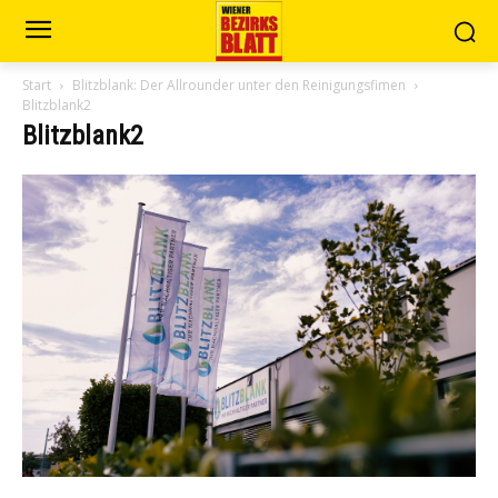
Start
Blitzblank: Der Allrounder unter den Reinigungsfimen
Blitzblank2
Blitzblank2