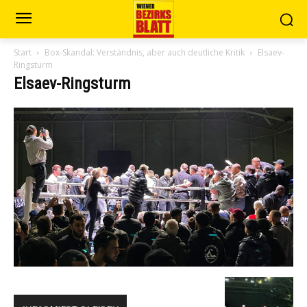
Start
Box-Skandal: Verständnis, aber auch deutliche Kritik
Elsaev-
Ringsturm
Elsaev-Ringsturm