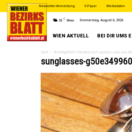
Newsletter-Anmeldung
E-Paper
Mediadaten
C
Donnerstag, August 6, 2026
35
Wien
WIEN AKTUELL
BEI DIR UMS 
Start
Brandgefahr: Handys und Laptops raus aus der
sunglasses-g50e34996