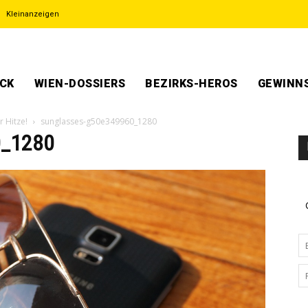
Kleinanzeigen
ECK
WIEN-DOSSIERS
BEZIRKS-HEROS
GEWINNS
 Hitze!
sunglasses-g50e349960_1280
0_1280