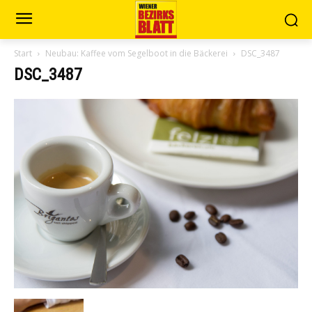
Start
Neubau: Kaffee vom Segelboot in die Bäckerei
DSC_3487
DSC_3487