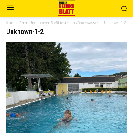
Start
Brrrr! Undercover-Steffi testet das Badewasser
Unknown-1-2
Unknown-1-2