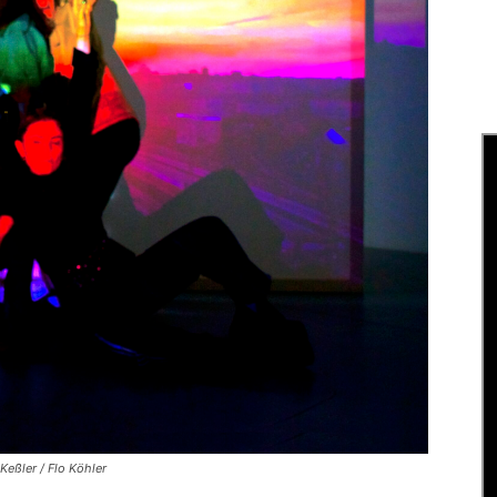
Keßler / Flo Köhler