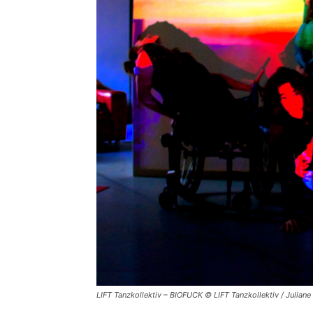
LIFT Tanzkollektiv – BIOFUCK © LIFT Tanzkollektiv / Juliane 