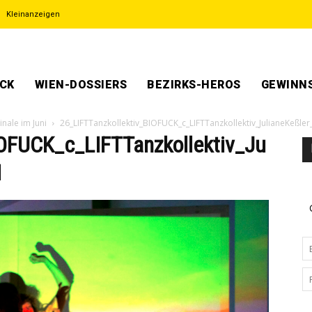
Kleinanzeigen
ECK
WIEN-DOSSIERS
BEZIRKS-HEROS
GEWINNS
nale im Juni
26_LIFTTanzkollektiv_BIOFUCK_c_LIFTTanzkollektiv_JulianeKeßler
IOFUCK_c_LIFTTanzkollektiv_Ju
1