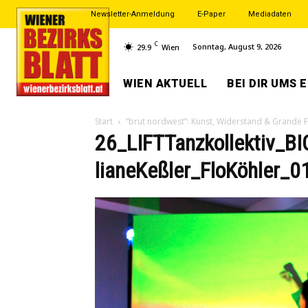
Newsletter-Anmeldung
E-Paper
Mediadaten
C
Sonntag, August 9, 2026
29.9
Wien
WIEN AKTUELL
BEI DIR UMS 
Start
“brut nordwest”: Kunst, Widerstand & Grande Fi
26_LIFTTanzkollektiv_B
lianeKeßler_FloKöhler_0