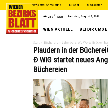
Newsletter-Anmeldung
E-Paper
Mediadaten
C
Samstag, August 8, 2026
28.9
Wien
WIEN AKTUELL
BEI DIR UMS 
Start
Bücherei am Leberberg: Wo Worte Brücken b
Plaudern in der Bücherei
Ð WiG startet neues Ang
Büchereien