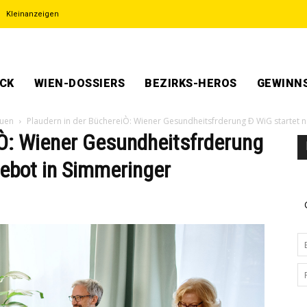
Kleinanzeigen
ECK
WIEN-DOSSIERS
BEZIRKS-HEROS
GEWINNS
auen
Plaudern in der BüchereiÒ: Wiener Gesundheitsfrderung Ð WiG startet
Ò: Wiener Gesundheitsfrderung
ebot in Simmeringer