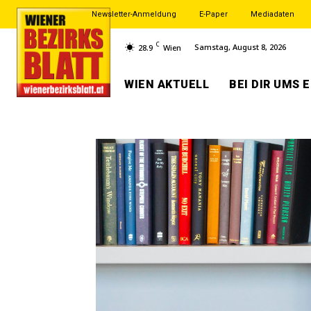
Newsletter-Anmeldung
E-Paper
Mediadaten
C
Samstag, August 8, 2026
28.9
Wien
WIEN AKTUELL
BEI DIR UMS 