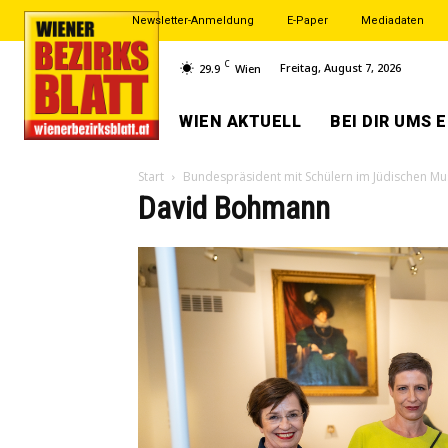
Newsletter-Anmeldung
E-Paper
Mediadaten
C
Freitag, August 7, 2026
29.9
Wien
WIEN AKTUELL
BEI DIR UMS 
Start
Bundespräsident mit Schülern im Jüdischen M
David Bohmann