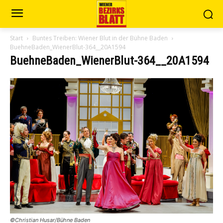
Start
Buntes Treiben: Wiener Blut in der Bühne Baden
BuehneBaden_WienerBlut-364__20A1594
BuehneBaden_WienerBlut-364__20A1594
©Christian Husar/Bühne Baden