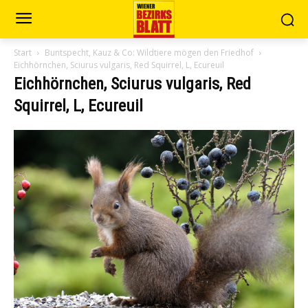
Start
Buntspecht, Kauz & Co: Wildtiere mögen den Friedhof
Eichhörnchen, Sciurus vulgaris, Red Squirrel, L, Ecureuil
Eichhörnchen, Sciurus vulgaris, Red
Squirrel, L, Ecureuil