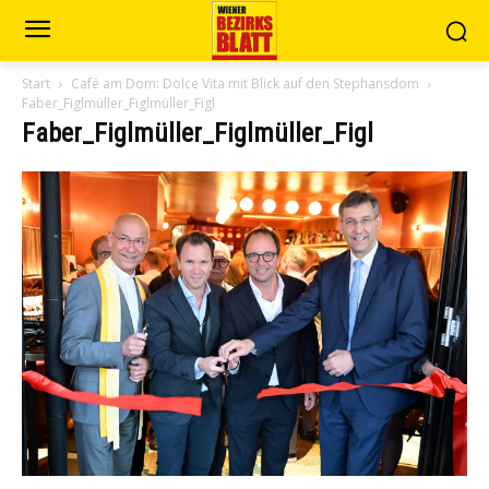
Start
Café am Dom: Dolce Vita mit Blick auf den Stephansdom
Faber_Figlmüller_Figlmüller_Figl
Faber_Figlmüller_Figlmüller_Figl