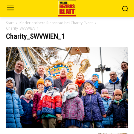
Start
Kinder erobern Riesenrad bei Charity-Event
Charity_SWVWIEN_1
Charity_SWVWIEN_1