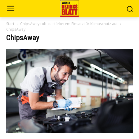
Start
ChipsAway ruft zu stärkerem Einsatz für Klimaschutz auf
ChipsAway
ChipsAway