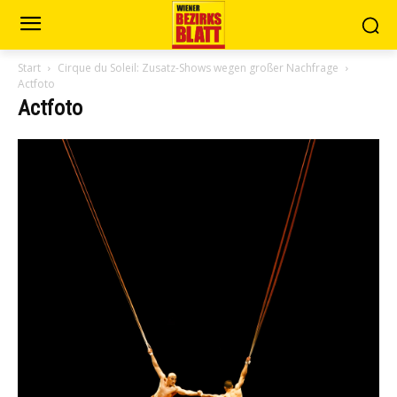
Start
Cirque du Soleil: Zusatz-Shows wegen großer Nachfrage
Actfoto
Actfoto