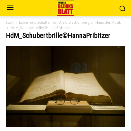
Start
Leben und Schaffen von Arnold Schönberg im Haus der Musik
HdM_Schubertbrille©HannaPribitzer
HdM_Schubertbrille©HannaPribitzer