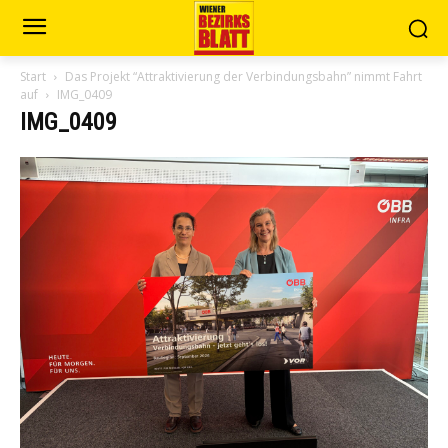
Start
Das Projekt “Attraktivierung der Verbindungsbahn” nimmt Fahrt
auf
IMG_0409
IMG_0409