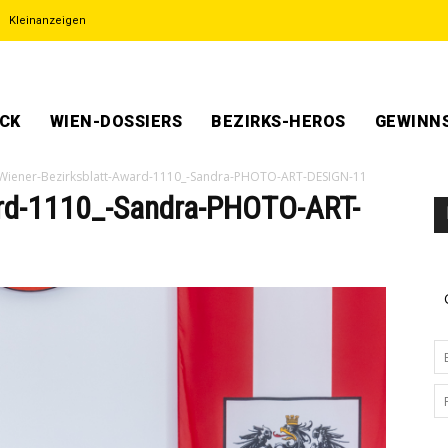
Kleinanzeigen
ECK
WIEN-DOSSIERS
BEZIRKS-HEROS
GEWINNS
Wiener-Bezirksblatt-Award-1110_-Sandra-PHOTO-ART-DESIGN-11
ard-1110_-Sandra-PHOTO-ART-