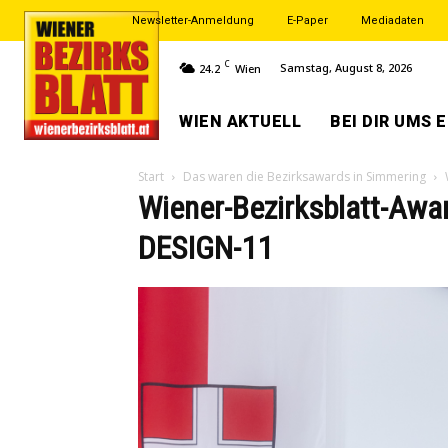
Newsletter-Anmeldung
E-Paper
Mediadaten
C
Samstag, August 8, 2026
24.2
Wien
WIEN AKTUELL
BEI DIR UMS 
Start
Das waren die Bezirksawards in Simmering
Wiener-Bezirksblatt-Aw
DESIGN-11