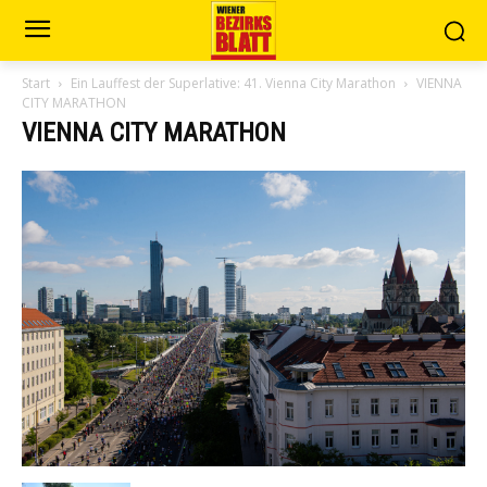
Start
Ein Lauffest der Superlative: 41. Vienna City Marathon
VIENNA
CITY MARATHON
VIENNA CITY MARATHON