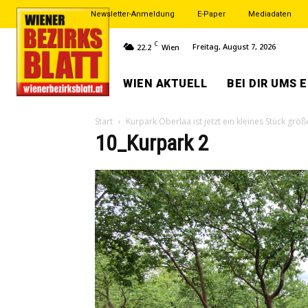
Newsletter-Anmeldung
E-Paper
Mediadaten
C
Freitag, August 7, 2026
22.2
Wien
WIEN AKTUELL
BEI DIR UMS 
Start
Kurpark Oberlaa ist jetzt ein kleines Stück größ
10_Kurpark 2