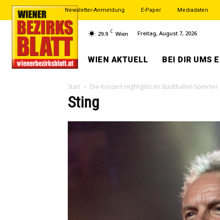
Newsletter-Anmeldung
E-Paper
Mediadaten
C
Freitag, August 7, 2026
29.9
Wien
WIEN AKTUELL
BEI DIR UMS 
Start
Die Konzert-Highlights im Stadthallen-Sommer
Sting