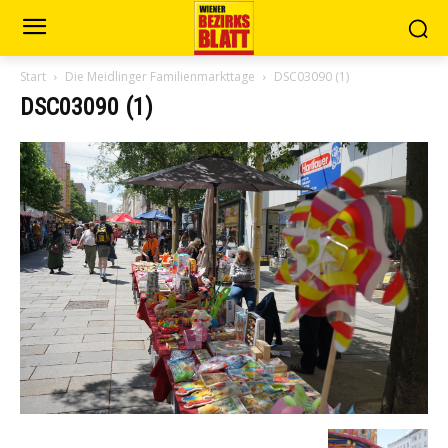
Start
Die Meidlinger Familienmarkttage
DSC03090 (1)
DSC03090 (1)