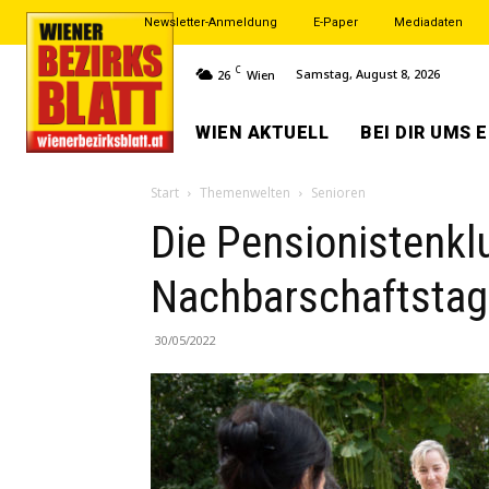
Newsletter-Anmeldung
E-Paper
Mediadaten
C
Samstag, August 8, 2026
26
Wien
WIEN AKTUELL
BEI DIR UMS 
Start
Themenwelten
Senioren
Die Pensionistenkl
Nachbarschaftstag
30/05/2022