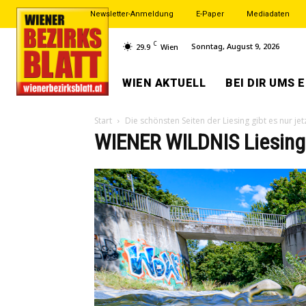
Newsletter-Anmeldung
E-Paper
Mediadaten
C
Sonntag, August 9, 2026
29.9
Wien
WIEN AKTUELL
BEI DIR UMS 
Start
Die schönsten Seiten der Liesing gibt es nur je
WIENER WILDNIS Liesing