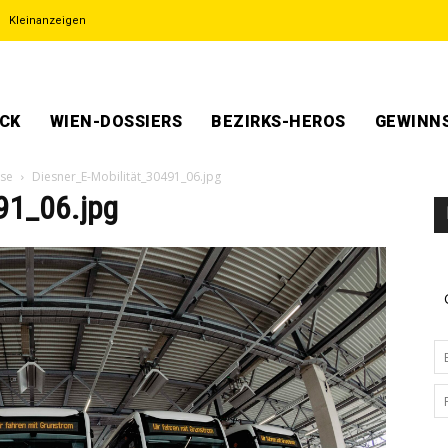
Kleinanzeigen
ECK
WIEN-DOSSIERS
BEZIRKS-HEROS
GEWINNS
sse
Diesner_E-Mobilität_30491_06.jpg
91_06.jpg