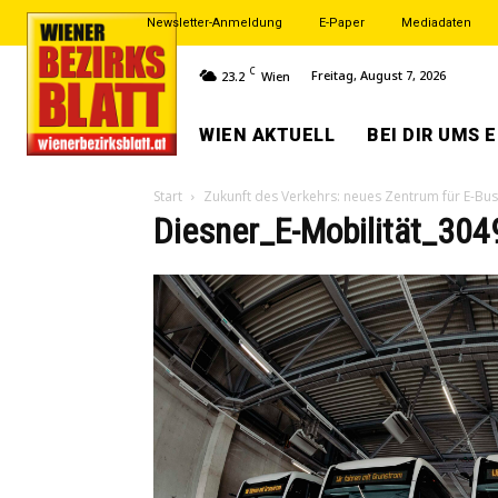
Newsletter-Anmeldung
E-Paper
Mediadaten
C
Freitag, August 7, 2026
23.2
Wien
WIEN AKTUELL
BEI DIR UMS 
Start
Zukunft des Verkehrs: neues Zentrum für E-Bu
Diesner_E-Mobilität_304