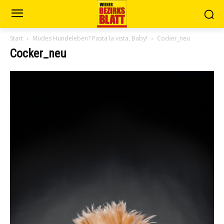
Start
Müdes Hundeleben? Pasta la vista, Baby!
Cocker_neu
Cocker_neu