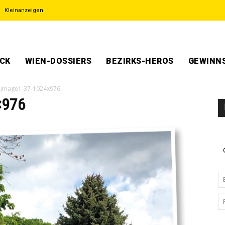
Kleinanzeigen
ECK
WIEN-DOSSIERS
BEZIRKS-HEROS
GEWINNS
_image1-37-1024x976
×976