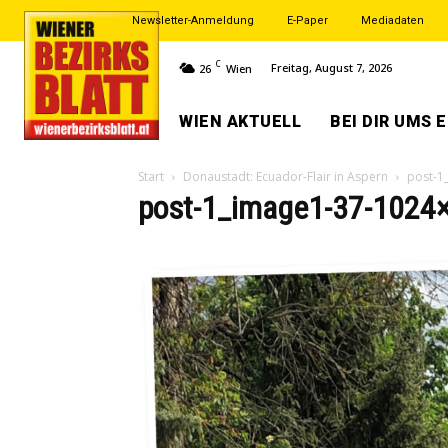
Newsletter-Anmeldung
E-Paper
Mediadaten
C
Freitag, August 7, 2026
26
Wien
WIEN AKTUELL
BEI DIR UMS 
Start
Donaustadt: Ecuador-Flair in Aspern
post-1
post-1_image1-37-1024