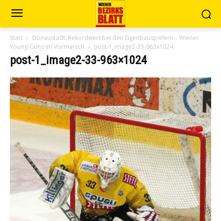
Start
Donaustadt: Rekordwert bei den Eigenbauspielern – Wiener
Young-Guns im Vormarsch
post-1_image2-33-963x1024
post-1_image2-33-963×1024