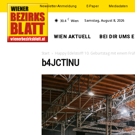
Newsletter-Anmeldung
E-Paper
Mediadaten
C
Samstag, August 8, 2026
30.4
Wien
WIEN AKTUELL
BEI DIR UMS 
Start
Happy Edelstoff! 10. Geburtstag mit einem Fr
b4JCTlNU