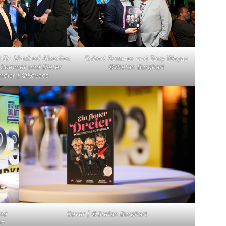
 Dr. Manfred Ainedter,
Robert Sommer und Tony Wegas
 Sommer und Dieter
©Stefan Burghart
elar | ©Kovacs
und
Cover | ©Stefan Burghart
rt