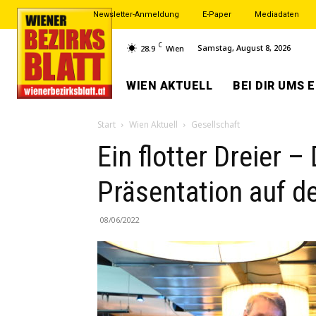
Newsletter-Anmeldung
E-Paper
Mediadaten
C
Samstag, August 8, 2026
28.9
Wien
WIEN AKTUELL
BEI DIR UMS 
Start
Wien Aktuell
Gesellschaft
Ein flotter Dreier 
Präsentation auf 
08/06/2022