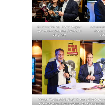
Staranwalt
Staranwältin Dr. Astrid Wagner
Robert
und Robert Sommer | ©Stefan
Chm
Burghart
Wiener Bezirksblatt Chef Thomas Strachota 
Chefredakteur Hans Steiner ©Stefan Burgha