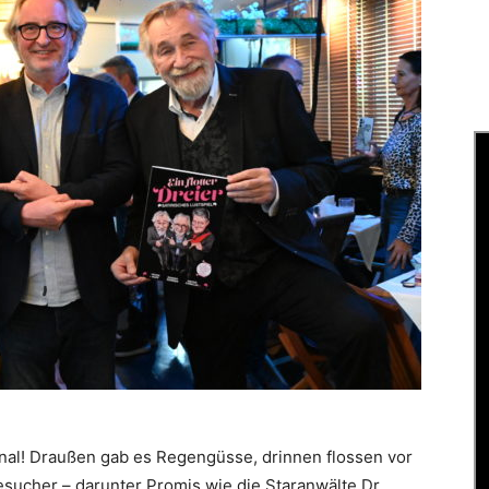
l! Draußen gab es Regengüsse, drinnen flossen vor
sucher ­­– darunter Promis wie die Staranwälte Dr.