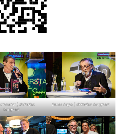
 Chmelar | ©Stefan
Peter Rapp | ©Stefan Burghart
Burghart