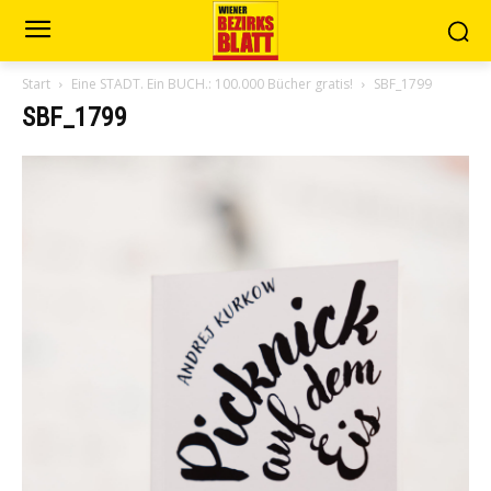
Start
Eine STADT. Ein BUCH.: 100.000 Bücher gratis!
SBF_1799
SBF_1799