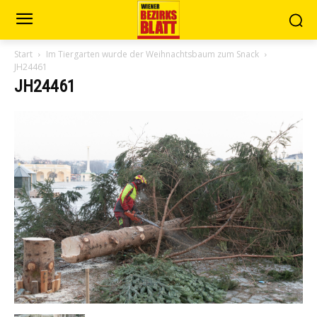
Start
Im Tiergarten wurde der Weihnachtsbaum zum Snack
JH24461
JH24461