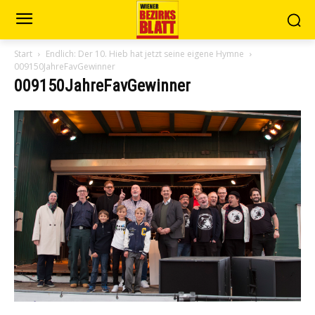
Start
Endlich: Der 10. Hieb hat jetzt seine eigene Hymne
009150JahreFavGewinner
009150JahreFavGewinner