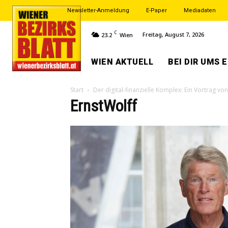
Newsletter-Anmeldung
E-Paper
Mediadaten
C
Freitag, August 7, 2026
23.2
Wien
WIEN AKTUELL
BEI DIR UMS 
Start
Der digital-finanzielle Komplex: Ein Vortrag von
ErnstWolff