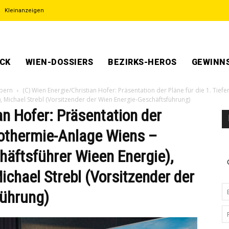
Kleinanzeigen
ECK
WIEN-DOSSIERS
BEZIRKS-HEROS
GEWINNS
pern
(C) Wien Energie/Christian Hofer: Präsentation der Pläne für die 1. Tief
), Michael Strebl (Vorsitzender der Wien Energie-Geschäftsführung)
an Hofer: Präsentation der
eothermie-Anlage Wiens –
chäftsführer Wieen Energie),
ichael Strebl (Vorsitzender der
führung)