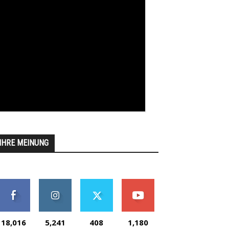
IHRE MEINUNG
18,016
5,241
408
1,180