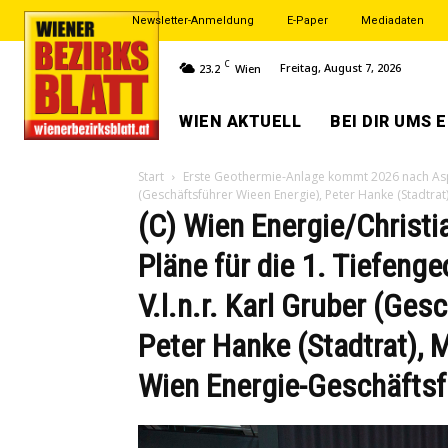
Newsletter-Anmeldung
E-Paper
Mediadaten
C
Freitag, August 7, 2026
23.2
Wien
WIEN AKTUELL
BEI DIR UMS 
Start
Erste Geothermie-Anlage kommt 2026 nach As
(Geschäftsführer Wieen Energie), Peter Hanke (Stadtrat
(C) Wien Energie/Christi
Pläne für die 1. Tiefeng
V.l.n.r. Karl Gruber (Ges
Peter Hanke (Stadtrat), M
Wien Energie-Geschäfts