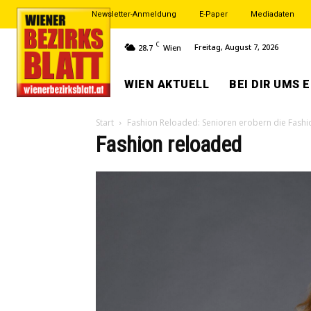
Newsletter-Anmeldung
E-Paper
Mediadaten
C
Freitag, August 7, 2026
28.7
Wien
WIEN AKTUELL
BEI DIR UMS 
Start
Fashion Reloaded: Senioren erobern die Fash
Fashion reloaded