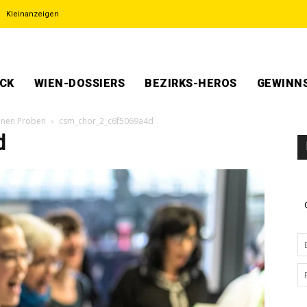
Kleinanzeigen
ECK
WIEN-DOSSIERS
BEZIRKS-HEROS
GEWINNS
fenen Proben
csm_chor_2_c6f5069a4d
d