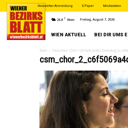
Newsletter-Anmeldung
E-Paper
Mediadaten
C
Freitag, August 7, 2026
26.8
Wien
WIEN AKTUELL
BEI DIR UMS 
Start
Favoriten: Chor 129 lädt jeden Dienstag zu of
csm_chor_2_c6f5069a4