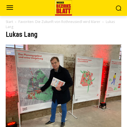
Start
Favoriten: Die Zukunft von Rothneusiedl wird klarer
Lukas
Lang
Lukas Lang