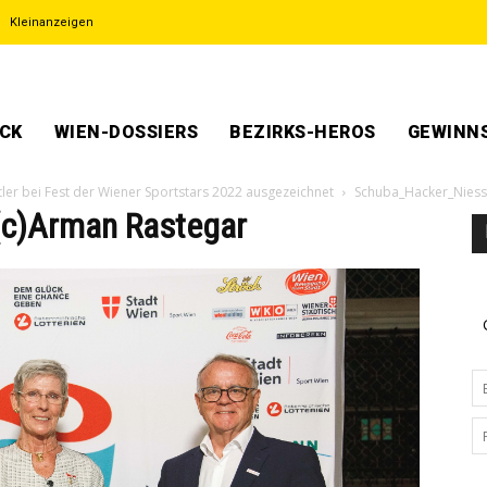
Kleinanzeigen
ECK
WIEN-DOSSIERS
BEZIRKS-HEROS
GEWINNS
tler bei Fest der Wiener Sportstars 2022 ausgezeichnet
Schuba_Hacker_Niess
(c)Arman Rastegar