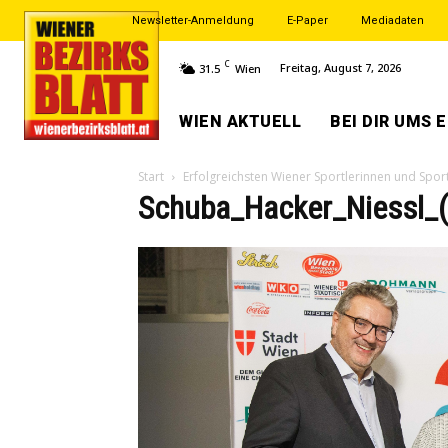
Newsletter-Anmeldung
E-Paper
Mediadaten
C
Freitag, August 7, 2026
31.5
Wien
WIEN AKTUELL
BEI DIR UMS 
Start
Erfolgreichsten Wiener Sportlerinnen und Spor
Schuba_Hacker_Niessl_