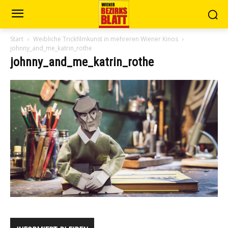
Start
Weibliche Trickfilmkunst in mehreren Wiener Kinos
johnny_and_me_katrin_rothe
johnny_and_me_katrin_rothe