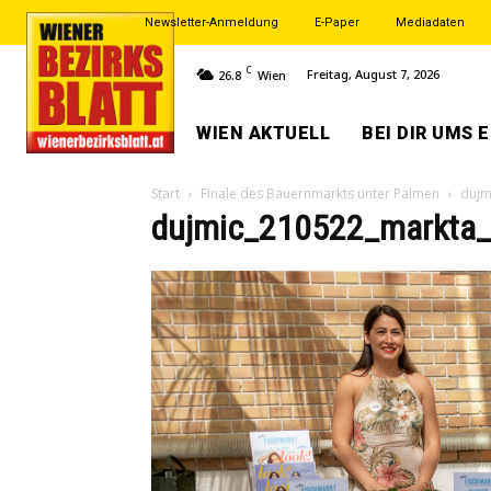
Newsletter-Anmeldung
E-Paper
Mediadaten
C
Freitag, August 7, 2026
26.8
Wien
WIEN AKTUELL
BEI DIR UMS 
Start
Finale des Bauernmarkts unter Palmen
dujm
dujmic_210522_markta_F