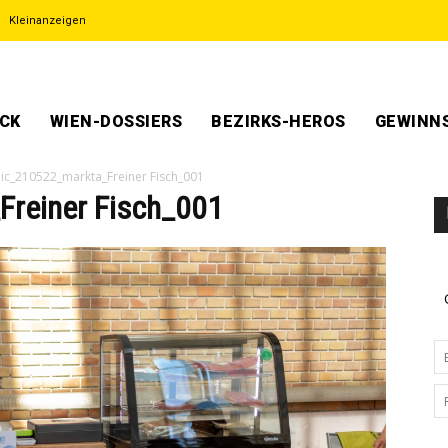
Kleinanzeigen
ECK
WIEN-DOSSIERS
BEZIRKS-HEROS
GEWINNS
ic_210522_markta_Freiner Fisch_001
reiner Fisch_001