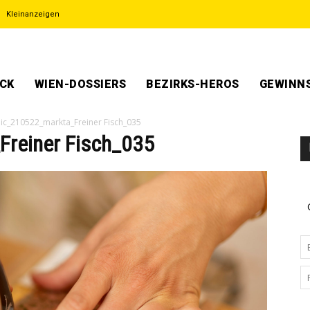
Kleinanzeigen
ECK
WIEN-DOSSIERS
BEZIRKS-HEROS
GEWINNS
ic_210522_markta_Freiner Fisch_035
reiner Fisch_035