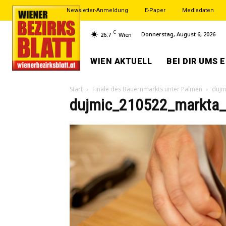
Newsletter-Anmeldung
E-Paper
Mediadaten
C
Donnerstag, August 6, 2026
26.7
Wien
WIEN AKTUELL
BEI DIR UMS 
Start
Finale des Bauernmarkts unter Palmen
dujm
dujmic_210522_markta_F