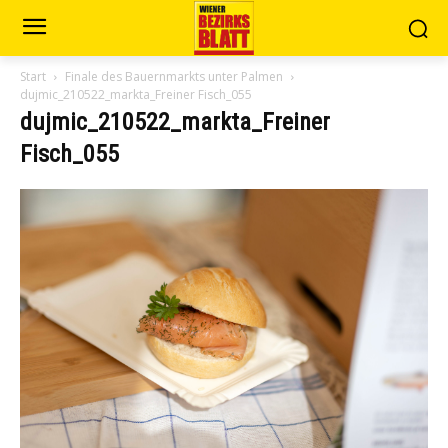
Start
Finale des Bauernmarkts unter Palmen
dujmic_210522_markta_Freiner Fisch_055
dujmic_210522_markta_Freiner
Fisch_055