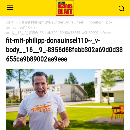
Start
„Fit mit Philipp“ LIVE auf der Donauinsel
fit-mit-philipp-
donauinsel110~_v-
body__16__9_-8356d68febb302a69d0d38655ca9b89002ae9eee
fit-mit-philipp-donauinsel110~_v-
body__16__9_-8356d68febb302a69d0d38
655ca9b89002ae9eee