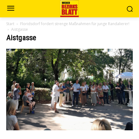
Start
Floridsdorf fordert strenge Maßnahmen für junge Randalierer!
Aistgasse
Aistgasse