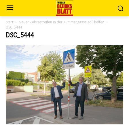
Start
Neuer Zebrastreifen in der Kummergasse soll helfen
DSC_5444
DSC_5444