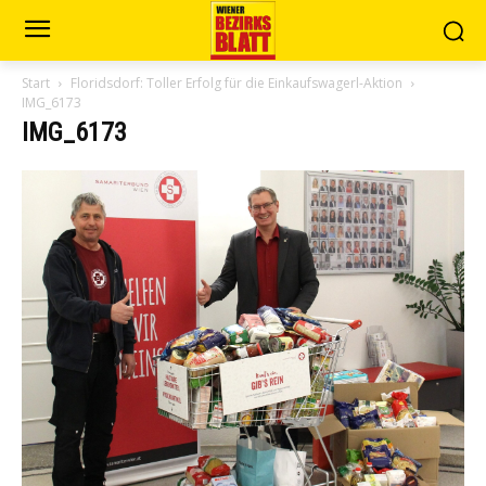
Start
Floridsdorf: Toller Erfolg für die Einkaufswagerl-Aktion
IMG_6173
IMG_6173