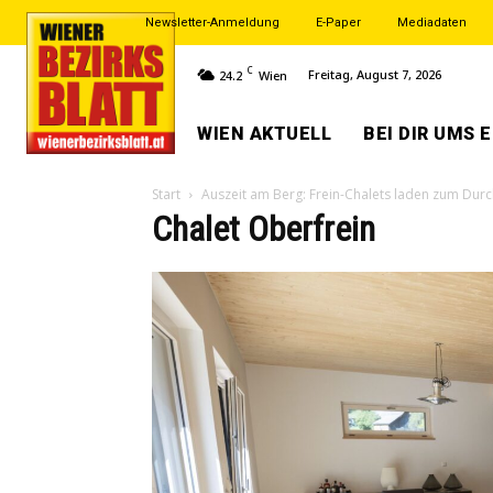
Newsletter-Anmeldung
E-Paper
Mediadaten
C
Freitag, August 7, 2026
24.2
Wien
WIEN AKTUELL
BEI DIR UMS 
Start
Auszeit am Berg: Frein-Chalets laden zum Dur
Chalet Oberfrein